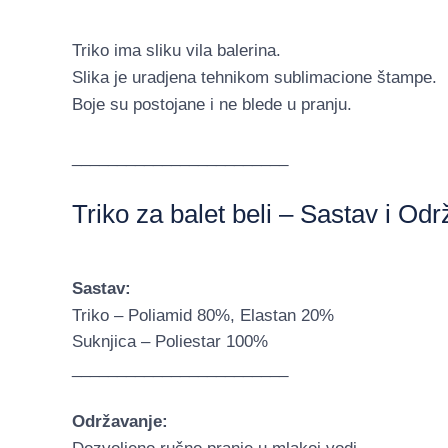
Triko ima sliku vila balerina.
Slika je uradjena tehnikom sublimacione štampe.
Boje su postojane i ne blede u pranju.
________________________
Triko za balet beli – Sastav i Od
Sastav:
Triko – Poliamid 80%, Elastan 20%
Suknjica – Poliestar 100%
________________________
Održavanje: