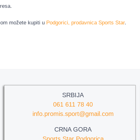
resa.
ikom možete kupiti u
Podgorici, prodavnica Sports Star
.
SRBIJA
061 611 78 40
info.promis.sport@gmail.com
CRNA GORA
Sports Star Podgorica