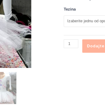
quantity
Tezina
Dodajte