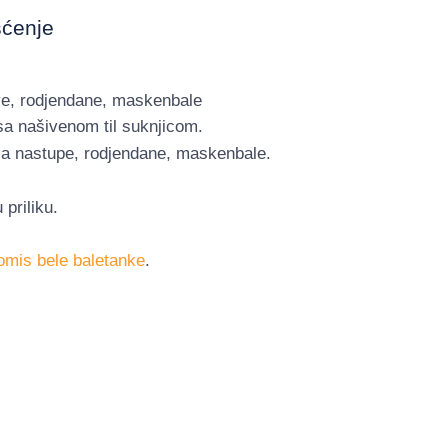
šćenje
ave, rodjendane, maskenbale
sa našivenom til suknjicom.
 za nastupe, rodjendane, maskenbale.
priliku.
omis bele baletanke
.