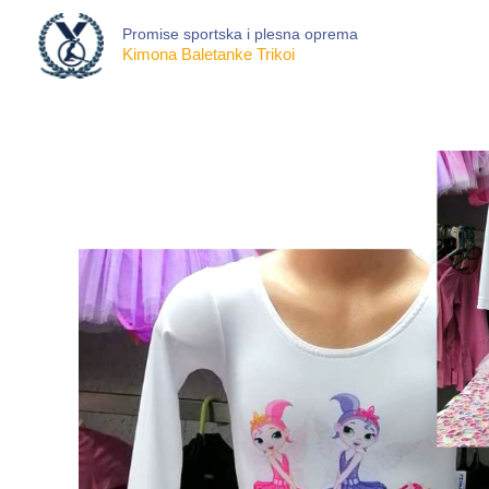
Skip
Promise sportska i plesna oprema
to
Kimona Baletanke Trikoi
content