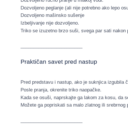
Dozvoljeno ručno pranje u mlakoj vodi.
Dozvoljeno peglanje (ali nije potrebno ako lepo osu
Dozvoljeno mašinsko sušenje
Izbeljivanje nije dozvoljeno.
Triko se izuzetno brzo suši, svega par sati nakon
________________________
Praktičan savet pred nastup
Pred predstavu i nastup, ako je suknjica izgubila 
Posle pranja, okrenite triko naopačke.
Kada se osuši, naprskajte ga lakom za kosu, da se 
Možete ga popriskati sa malo zlatnog ili srebrnog 
________________________