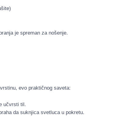
šite)
 pranja je spreman za nošenje.
čvrstinu, evo praktičnog saveta:
učvrsti til.
praha da suknjica svetluca u pokretu.