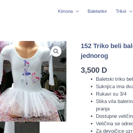
Kimona
Baletanke
Trikoi
152
152 Triko beli bale
Triko
jednorog
beli
baletski
3,500
D
-
Baletski triko b
bela
Suknjica ima dva
til
Rukavi su 3/4
suknjica
Slika vila baleri
-
pranja
vile
Dostupne veličine
i
Veličina se odre
jednorog
Za devojčice uzr