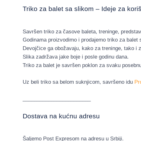
Triko za balet sa slikom – Ideje za kori
Savršen triko za časove baleta, treninge, predst
Godinama proizvodimo i prodajemo triko za balet 
Devojčice ga obožavaju, kako za treninge, tako i
Slika zadržava jake boje i posle godinu dana.
Triko za balet je savršen poklon za svaku posebnu 
Uz beli triko sa belom suknjicom, savršeno idu
Pr
________________________
Dostava na kućnu adresu
Šaljemo Post Expresom na adresu u Srbiji.