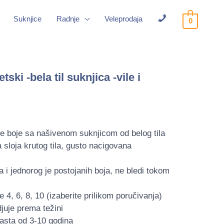
Suknjice
Radnje
Veleprodaja
0
Kontakt
tski -bela til suknjica -vile i
ele boje sa našivenom suknjicom od belog tila
 sloja krutog tila, gusto nacigovana
na i jednorog je postojanih boja, ne bledi tokom
 4, 6, 8, 10 (izaberite prilikom poručivanja)
djuje prema težini
asta od 3-10 godina