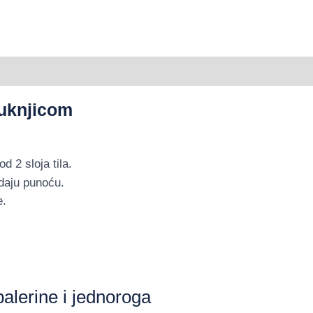
 suknjicom
 2 sloja tila.
 daju punoću.
e.
 balerine i jednoroga