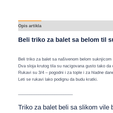
Opis artikla
Dodatne informacije
Beli triko za balet sa belom til
Beli triko za balet sa našivenom belom suknjicom od
Dva sloja krutog tila su nacigovana gusto tako da
Rukavi su 3/4 – pogodni i za tople i za hladne dan
Leti se rukavi lako podignu da budu kratki.
________________________
Triko za balet beli sa slikom vile