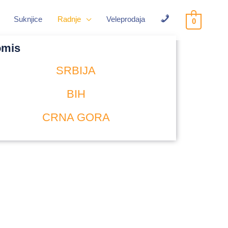
Suknjice
Radnje
Veleprodaja
0
Kontakt
omis
SRBIJA
BIH
CRNA GORA