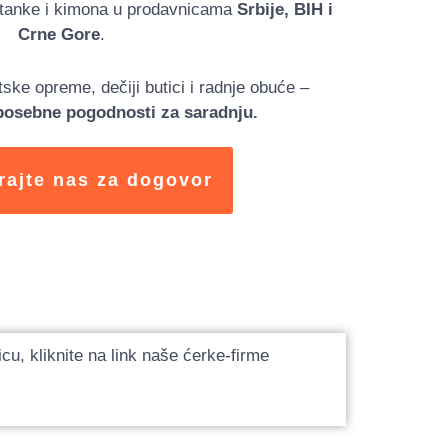
letanke i kimona u prodavnicama
Srbije, BIH i
Crne Gore
.
ske opreme, dečiji butici i radnje obuće –
posebne pogodnosti za saradnju.
rajte nas za dogovor
u, kliknite na link naše ćerke-firme