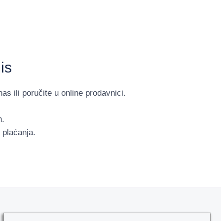
is
as ili poručite u online prodavnici.
h.
 plaćanja.