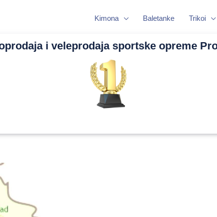
Kimona
Baletanke
Trikoi
oprodaja i veleprodaja sportske opreme Pr