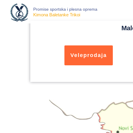
Skip
Promise sportska i plesna oprema
to
Kimona Baletanke Trikoi
content
Mal
Veleprodaja