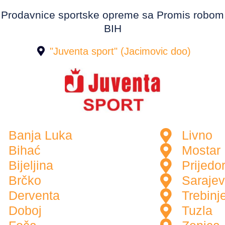
Prodavnice sportske opreme sa Promis robom
BIH
"Juventa sport" (Jacimovic doo)
Banja Luka
Livno
Bihać
Mostar
Bijeljina
Prijedo
Brčko
Saraje
Derventa
Trebinj
Doboj
Tuzla