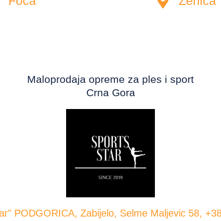
Foča
Zenica
Maloprodaja opreme za ples i sport
Crna Gora
tar" PODGORICA, Zabijelo, Selme Maljevic 58, +3