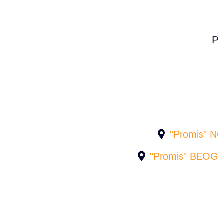
P
"Promis" N
"Promis" BEOGR