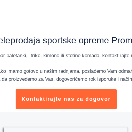
eleprodaja sportske opreme Prom
r baletanki, triko, kimono ili stotine komada, kontaktirajte n
ko imamo gotovo u našim radnjama, poslaćemo Vam odma
 da proizvedemo za Vas, dogovorićemo rok isporuke i način
Kontaktirajte nas za dogovor