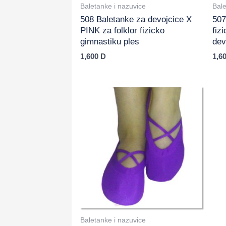
Baletanke i nazuvice
Bale
508 Baletanke za devojcice X
507
PINK za folklor fizicko
fiz
gimnastiku ples
dev
1,600
D
1,6
Baletanke i nazuvice