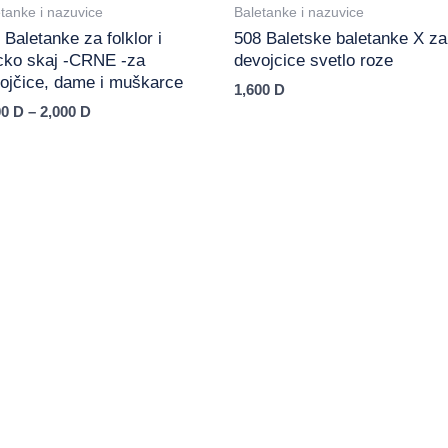
tanke i nazuvice
Baletanke i nazuvice
 Baletanke za folklor i
508 Baletske baletanke X za
icko skaj -CRNE -za
devojcice svetlo roze
ojčice, dame i muškarce
1,600
D
00
D
–
2,000
D