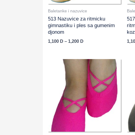
Baletanke i nazuvice
Bale
513 Nazuvice za ritmicku
517
gimnastiku i ples sa gumenim
rit
djonom
koz
1,100
D
–
1,200
D
1,1