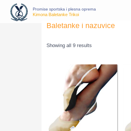
Skip
Promise sportska i plesna oprema
to
Kimona Baletanke Trikoi
content
Sorted
Baletanke i nazuvice
by
price:
low
to
Showing all 9 results
high
Price
range:
1,100 D
through
1,200 D