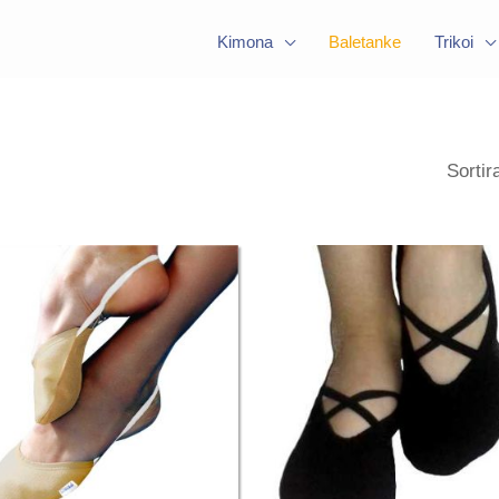
Kimona
Baletanke
Trikoi
Price
Price
range:
range:
1,100 D
1,600 D
through
through
1,200 D
2,000 D