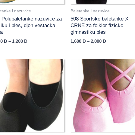
tanke i nazuvice
Baletanke i nazuvice
 Polubaletanke nazuvice za
508 Sportske baletanke X
miku i ples, djon vestacka
CRNE za folklor fizicko
a
gimnastiku ples
00
D
–
1,200
D
1,600
D
–
2,000
D
Price
range:
1,600 D
through
2,000 D