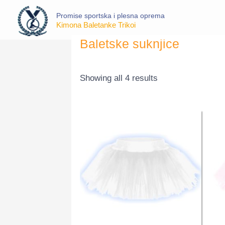
Skip
Promise sportska i plesna oprema
to
Kimona Baletanke Trikoi
content
Sorted
Baletske suknjice
by
price:
low
to
Showing all 4 results
high