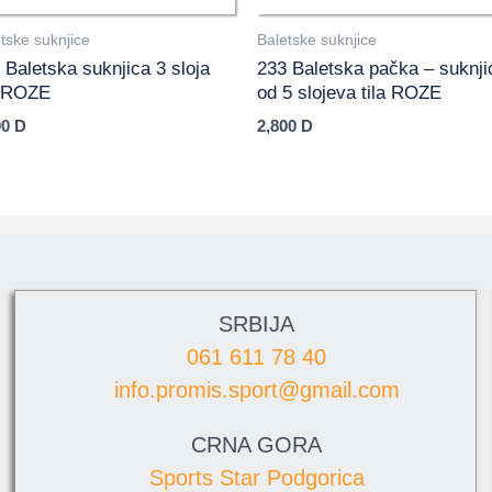
tske suknjice
Baletske suknjice
 Baletska suknjica 3 sloja
233 Baletska pačka – suknji
a ROZE
od 5 slojeva tila ROZE
00
D
2,800
D
SRBIJA
061 611 78 40
info.promis.sport@gmail.com
CRNA GORA
Sports Star Podgorica