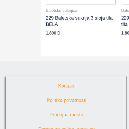
Baletske suknjice
Bale
229 Baletska suknja 3 sloja tila
229
BELA
til
1,800
D
1,8
Kontakt
Politika privatnosti
Prodajna mesta