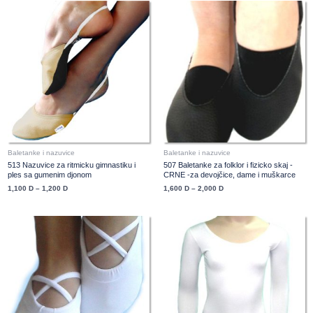
Price
Price
range:
range:
1,100 D
1,600 D
through
through
1,200 D
2,000 D
Baletanke i nazuvice
Baletanke i nazuvice
513 Nazuvice za ritmicku gimnastiku i
507 Baletanke za folklor i fizicko skaj -
ples sa gumenim djonom
CRNE -za devojčice, dame i muškarce
1,100
D
–
1,200
D
1,600
D
–
2,000
D
Price
range:
2,400 D
through
2,600 D