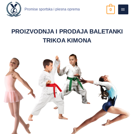
Skip
Main
to
Promise sportska i plesna oprema
0
content
Men
PROIZVODNJA I PRODAJA BALETANKI
TRIKOA KIMONA