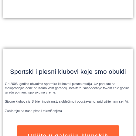
Sportski i plesni klubovi koje smo obukli
Od 2003. godine oblacimo sportske klubove i plesna studija. Uz popuste na
maloprodajne cene pruzamo Vam garanciju kvaliteta, snabdevanje tokom cele godine,
izradu po meri, isporuku na vreme.
Stotine klubova iz Srbije i inostranstva oblačimo i podržavamo, pridružite nam se i Vi.
Zablistajte na nastupima i takmičenjima.
Udjite u galeriju klupskih