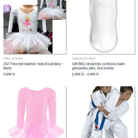
2,400 D
through
2,600 D
Triko za balet
Jednobojni trikoi
152 Triko beli baletski -bela til suknjica –
106 BELI deciji triko za fizicko balet
Barbi
gimnastiku ples, šira bretela
3,500
D
2,400
D
–
2,600
D
Price
Price
range:
range:
3,000 D
3,900 D
through
through
3,200 D
4,200 D