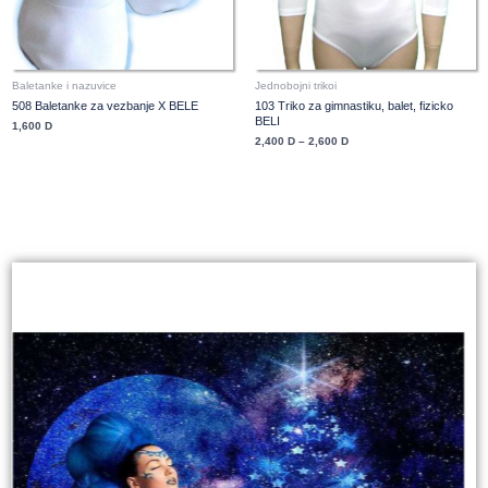
Baletanke i nazuvice
Jednobojni trikoi
508 Baletanke za vezbanje X BELE
103 Triko za gimnastiku, balet, fizicko
BELI
1,600
D
2,400
D
–
2,600
D