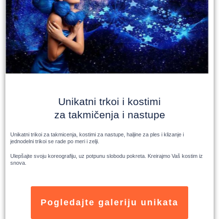
Unikatni trkoi i kostimi
za takmičenja i nastupe
Unikatni trikoi za takmicenja, kostimi za nastupe, haljine za ples i klizanje i
jednodelni trikoi se rade po meri i zelji.
Ulepšajte svoju koreografiju, uz potpunu slobodu pokreta. Kreirajmo Vaš kostim iz
snova.
Pogledajte galeriju unikata