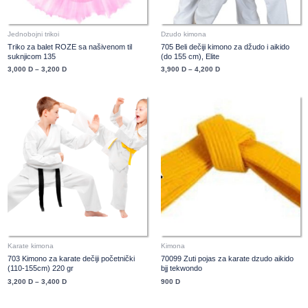
Jednobojni trikoi
Dzudo kimona
Triko za balet ROZE sa našivenom til
705 Beli dečiji kimono za džudo i aikido
suknjicom 135
(do 155 cm), Elite
3,000
D
–
3,200
D
3,900
D
–
4,200
D
Price
range:
3,200 D
through
3,400 D
Karate kimona
Kimona
703 Kimono za karate dečiji početnički
70099 Zuti pojas za karate dzudo aikido
(110-155cm) 220 gr
bjj tekwondo
3,200
D
–
3,400
D
900
D