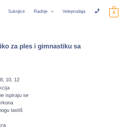
Suknjice
Radnje
Veleprodaja
0
Kontakt
iko za ples i gimnastiku sa
8, 10, 12
kcija
e ispiraju se
irkona
nogu lastiš
kra