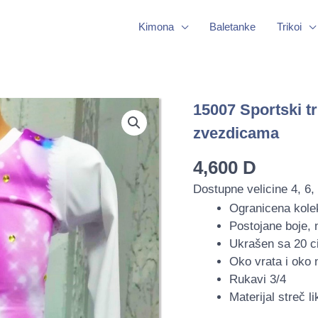
Kimona
Baletanke
Trikoi
15007
15007 Sportski tr
Sportski
zvezdicama
triko
za
4,600
D
ples
Dostupne velicine 4, 6, 
i
Ogranicena kole
gimnastiku
Postojane boje, n
sa
Ukrašen sa 20 c
zvezdicama
Oko vrata i oko 
quantity
Rukavi 3/4
Materijal streč li