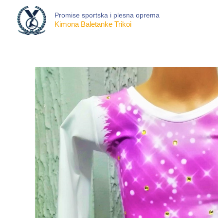
Skip
Promise sportska i plesna oprema
to
Kimona Baletanke Trikoi
content