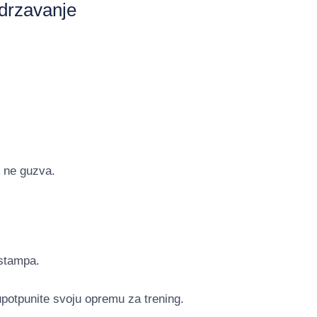
odrzavanje
e ne guzva.
 stampa.
upotpunite svoju opremu za trening.